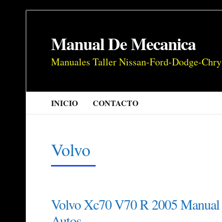
Manual De Mecanica
Manuales Taller Nissan-Ford-Dodge-Chry
INICIO
CONTACTO
Volvo
Volvo Xc70 V70 R 2005 Manual D
Autos