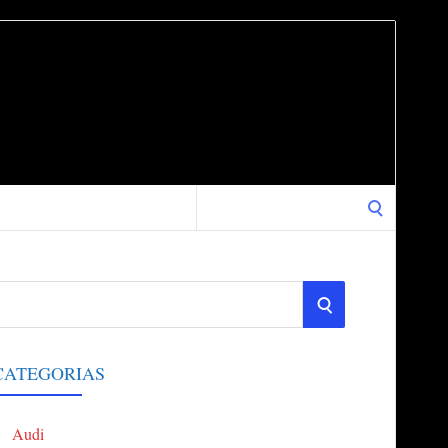
Search
for:
S
E
CATEGORIAS
A
Audi
R