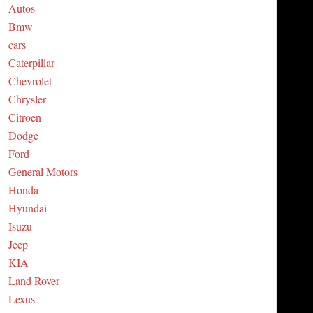
Autos
C
Bmw
cars
H
Caterpillar
Chevrolet
Chrysler
Citroen
Dodge
Ford
General Motors
Honda
Hyundai
Isuzu
Jeep
KIA
Land Rover
Lexus