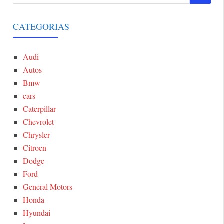
a
E
r
CATEGORIAS
A
c
h
Audi
R
f
Autos
o
C
Bmw
r
cars
:
H
Caterpillar
Chevrolet
Chrysler
Citroen
Dodge
Ford
General Motors
Honda
Hyundai