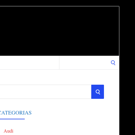
Search
for:
S
E
CATEGORIAS
A
Audi
R