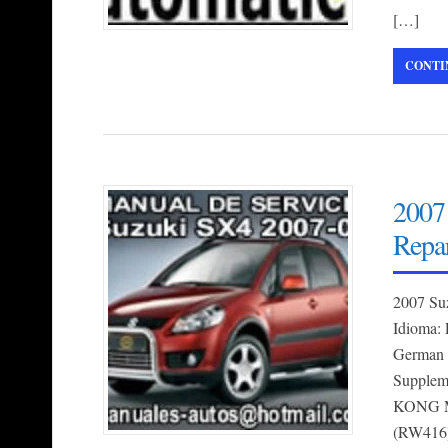
[…]
CONTI
2007
Repa
2007 Su
Idioma:
German
Supplem
KONG Mo
(RW416)