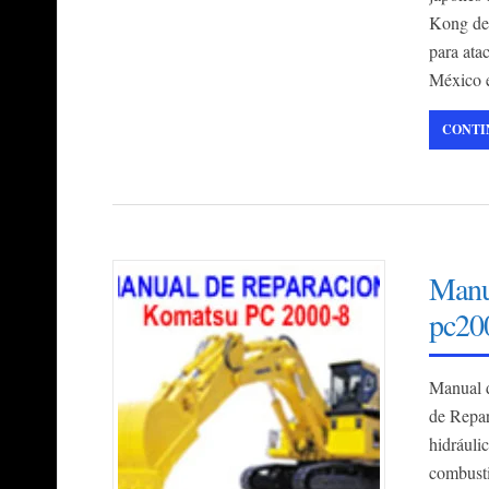
Kong de
para ata
México e
CONTI
Manu
pc20
Manual 
de Repar
hidráulic
combusti