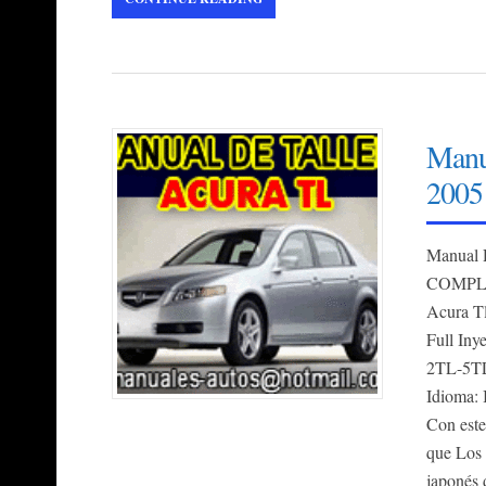
Manu
2005
Manual 
COMPL
Acura T
Full Iny
2TL-5T
Idioma: 
Con este
que Los 
japonés 