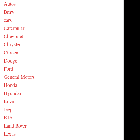
Autos
C
Bmw
cars
H
Caterpillar
Chevrolet
Chrysler
Citroen
Dodge
Ford
General Motors
Honda
Hyundai
Isuzu
Jeep
KIA
Land Rover
Lexus