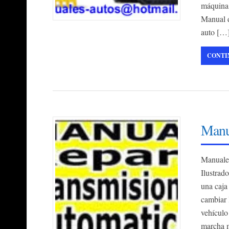
máquina 
Manual d
auto […
CONTI
Manu
Manuale
Ilustrad
una caja
cambiar 
vehículo
marcha m