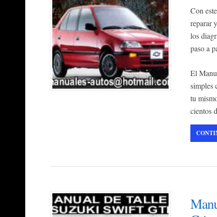
Con este
reparar 
los diag
paso a p
El Manua
simples 
tu mismo
cientos 
CONTI
Manua