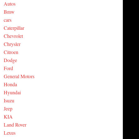
Autos
C
Bmw
cars
H
Caterpillar
Chevrolet
Chrysler
Citroen
Dodge
Ford
General Motors
Honda
Hyundai
Isuzu
Jeep
KIA
Land Rover
Lexus