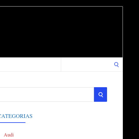
Search
for:
S
E
CATEGORIAS
A
Audi
R