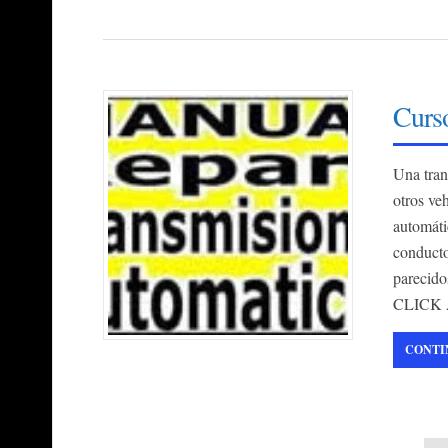
Curs
Una tran
otros ve
automáti
conducto
parecido
CLICK
CONTI