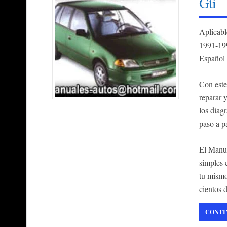
Gti
Aplicab
1991-19
Español
Con este
reparar 
los diag
paso a p
El Manua
simples 
tu mismo
cientos 
CONTI