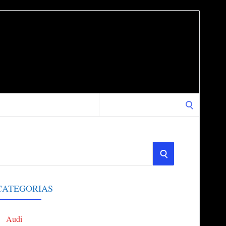
Search
for:
S
E
CATEGORIAS
A
Audi
R