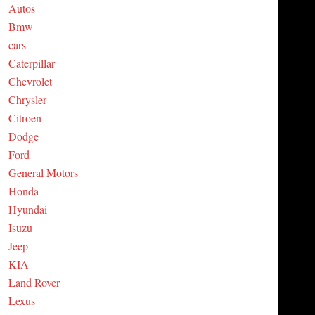
Autos
C
Bmw
cars
H
Caterpillar
Chevrolet
Chrysler
Citroen
Dodge
Ford
General Motors
Honda
Hyundai
Isuzu
Jeep
KIA
Land Rover
Lexus