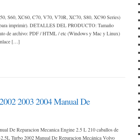
f
o
r
 V50, S60, XC60, C70, V70, V70R, XC70, S80, XC90 Series)
:
das, para imprimir). DETALLES DEL PRODUCTO: Tamaño
ato de archivo: PDF / HTML / etc (Windows y Mac y Linux)
enlace […]
 2002 2003 2004 Manual De
al De Reparacion Mecanica Engine 2.5 L 210 caballos de
5-2.5L Turbo 2002 Manual De Reparacion Mecánica Volvo