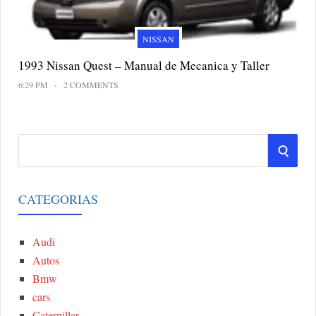
NISSAN
1993 Nissan Quest – Manual de Mecanica y Taller
6:29 PM
2 COMMENTS
S
S
e
a
E
r
CATEGORIAS
A
c
h
Audi
R
f
Autos
o
C
Bmw
r
cars
:
H
Caterpillar