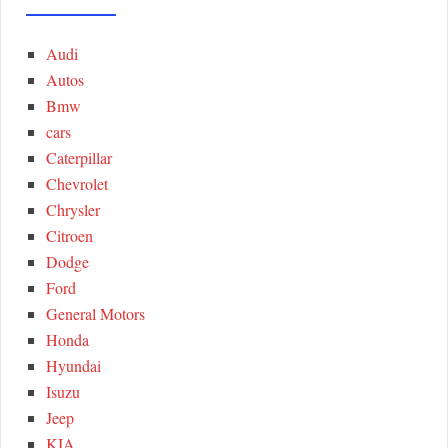
A
c
h
Audi
R
f
Autos
o
C
Bmw
r
cars
:
H
Caterpillar
Chevrolet
Chrysler
Citroen
Dodge
Ford
General Motors
Honda
Hyundai
Isuzu
Jeep
KIA