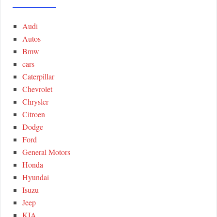
A
c
h
Audi
R
f
Autos
o
C
Bmw
r
cars
:
H
Caterpillar
Chevrolet
Chrysler
Citroen
Dodge
Ford
General Motors
Honda
Hyundai
Isuzu
Jeep
KIA