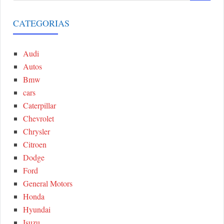
a
E
r
CATEGORIAS
A
c
h
Audi
R
f
Autos
o
C
Bmw
r
cars
:
H
Caterpillar
Chevrolet
Chrysler
Citroen
Dodge
Ford
General Motors
Honda
Hyundai
Isuzu