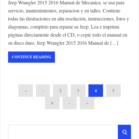
Jeep Wrangler 2015 2016 Manual de Mecanica. se usa para
servicio, mantenimientos, reparacion y en talles. Contiene
todas las ilustraciones en alta resolución, instrucciones, fotos y
diagramas, completo para reparar su Jeep. Lea e imprima
páginas directamente desde el CD, o copie todo el manual en
su disco duro. Jeep Wrangler 2015 2016 Manual de […]
CONTINUE READING
«
‹
2
3
4
5
6
›
»
S
S
e