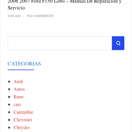
2006 2007 Ford F150 Lobo – Manual De Reparacion y
Servicio
2:00 AM
NO COMMENTS
S
S
e
a
E
r
CATEGORIAS
A
c
h
Audi
R
f
Autos
o
C
Bmw
r
cars
:
H
Caterpillar
Chevrolet
Chrysler