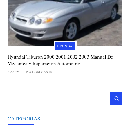
HYUNDAI
Hyundai Tiburon 2000 2001 2002 2003 Manual De
Mecanica y Reparacion Automotriz
6:29 PM
NO COMMENTS
S
S
e
a
E
r
CATEGORIAS
A
c