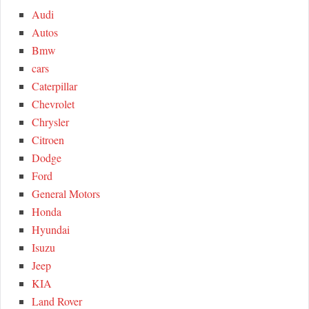
h
Audi
R
f
Autos
o
C
Bmw
r
cars
:
H
Caterpillar
Chevrolet
Chrysler
Citroen
Dodge
Ford
General Motors
Honda
Hyundai
Isuzu
Jeep
KIA
Land Rover