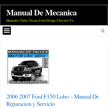
Manual De Mecanica
Manuales Taller Nissan-Ford-Dodge-Chrysler-Vw
Search
for:
2006 2007 Ford F150 Lobo – Manual De
Reparacion y Servicio