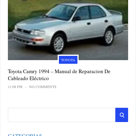
TOYOTA
Toyota Camry 1994 – Manual de Reparacion De
Cableado Eléctrico
11:08 PM
NO COMMENTS
S
S
e
a
E
r
CATEGORIAS