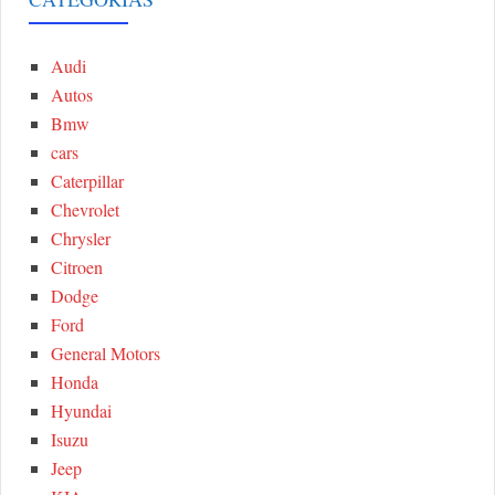
A
c
h
Audi
R
f
Autos
o
C
Bmw
r
cars
:
H
Caterpillar
Chevrolet
Chrysler
Citroen
Dodge
Ford
General Motors
Honda
Hyundai
Isuzu
Jeep