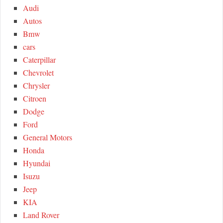
h
Audi
R
f
Autos
o
C
Bmw
r
cars
:
H
Caterpillar
Chevrolet
Chrysler
Citroen
Dodge
Ford
General Motors
Honda
Hyundai
Isuzu
Jeep
KIA
Land Rover