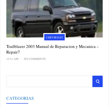
CHEVROLET
Trailblazer 2003 Manual de Reparacion y Mecanica –
Repair7
12:31 AM
NO COMMENTS
S
S
e
a
E
r
CATEGORIAS
A
c