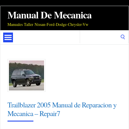
Manual De Mecanica
Manuales Taller Nissan-Ford-Dodge-Chrysler-Vw
Search
for:
Trailblazer 2005 Manual de Reparacion y
Mecanica – Repair7