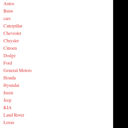
Autos
C
Bmw
cars
H
Caterpillar
Chevrolet
Chrysler
Citroen
Dodge
Ford
General Motors
Honda
Hyundai
Isuzu
Jeep
KIA
Land Rover
Lexus