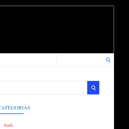
Search
for:
S
E
CATEGORIAS
A
Audi
R