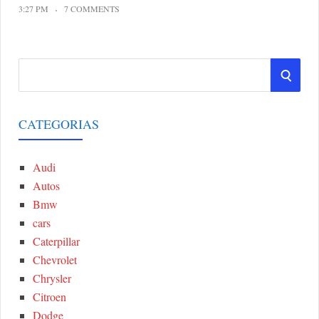
3:27 PM
7 COMMENTS
S
S
e
a
E
r
CATEGORIAS
A
c
h
Audi
R
f
Autos
o
C
Bmw
r
cars
:
H
Caterpillar
Chevrolet
Chrysler
Citroen
Dodge