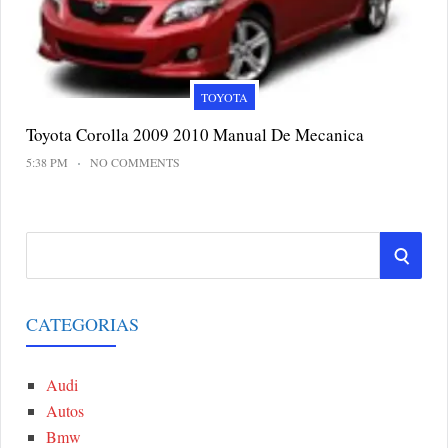
TOYOTA
Toyota Corolla 2009 2010 Manual De Mecanica
5:38 PM
NO COMMENTS
S
S
e
a
E
r
CATEGORIAS
A
c
h
Audi
R
f
Autos
o
C
Bmw