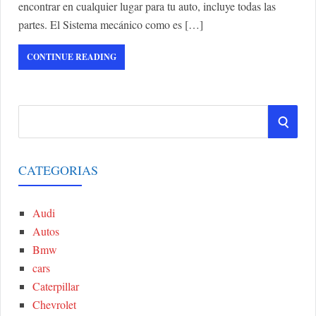
encontrar en cualquier lugar para tu auto, incluye todas las
partes. El Sistema mecánico como es […]
CONTINUE READING
S
S
e
a
E
r
CATEGORIAS
A
c
h
Audi
R
f
Autos
o
C
Bmw
r
cars
:
H
Caterpillar
Chevrolet