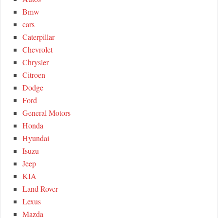
o
C
Bmw
r
cars
:
H
Caterpillar
Chevrolet
Chrysler
Citroen
Dodge
Ford
General Motors
Honda
Hyundai
Isuzu
Jeep
KIA
Land Rover
Lexus
Mazda