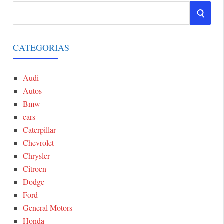
S
S
e
a
E
r
CATEGORIAS
A
c
h
Audi
R
f
Autos
o
C
Bmw
r
cars
:
H
Caterpillar
Chevrolet
Chrysler
Citroen
Dodge
Ford
General Motors
Honda