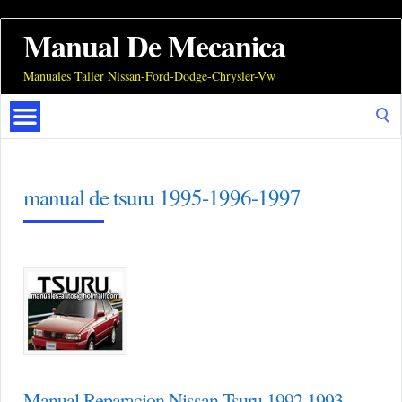
Manual De Mecanica
Manuales Taller Nissan-Ford-Dodge-Chrysler-Vw
Search
for:
manual de tsuru 1995-1996-1997
Manual Reparacion Nissan Tsuru 1992 1993