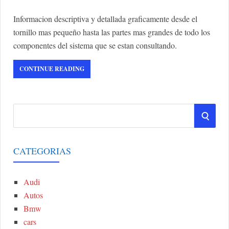
Informacion descriptiva y detallada graficamente desde el
tornillo mas pequeño hasta las partes mas grandes de todo los
componentes del sistema que se estan consultando.
CONTINUE READING
S
S
e
a
E
r
CATEGORIAS
A
c
h
Audi
R
f
Autos
o
C
Bmw
r
cars