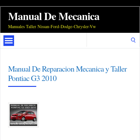
Manual De Mecanica
Manuales Taller Nissan-Ford-Dodge-Chrysler-Vw
Search
for:
Manual De Reparacion Mecanica y Taller
Pontiac G3 2010