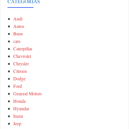
r
CATEGORIAS
A
c
h
Audi
R
f
Autos
o
C
Bmw
r
cars
:
H
Caterpillar
Chevrolet
Chrysler
Citroen
Dodge
Ford
General Motors
Honda
Hyundai
Isuzu
Jeep