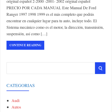
original español 2-2000 -2001- 2002 original español
PRECIO POR CADA MANUAL Este Manual De Ford
Ranger 1997 1998 1999 es el más completo que podrás
encontrar en cualquier lugar para tu auto, incluye todo. El
Sistema mecánico como es el motor, la dirección, transmisión,
suspensión, así como […]
CONTINUE READING
S
S
e
a
E
r
CATEGORIAS
A
c
h
Audi
R
f
Autos
o