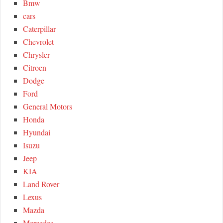
C
Bmw
r
cars
:
H
Caterpillar
Chevrolet
Chrysler
Citroen
Dodge
Ford
General Motors
Honda
Hyundai
Isuzu
Jeep
KIA
Land Rover
Lexus
Mazda
Mercedes