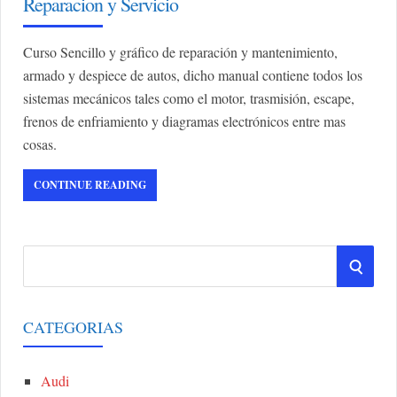
Reparacion y Servicio
Curso Sencillo y gráfico de reparación y mantenimiento,
armado y despiece de autos, dicho manual contiene todos los
sistemas mecánicos tales como el motor, trasmisión, escape,
frenos de enfriamiento y diagramas electrónicos entre mas
cosas.
CONTINUE READING
S
S
e
a
E
r
CATEGORIAS
A
c
h
Audi
R
f