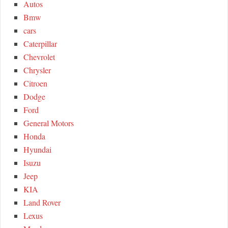
Autos
o
C
Bmw
r
cars
:
H
Caterpillar
Chevrolet
Chrysler
Citroen
Dodge
Ford
General Motors
Honda
Hyundai
Isuzu
Jeep
KIA
Land Rover
Lexus