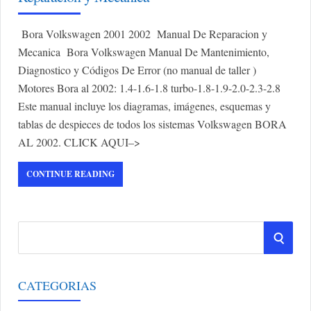
Bora Volkswagen 2001 2002 Manual De Reparacion y
Mecanica Bora Volkswagen Manual De Mantenimiento,
Diagnostico y Códigos De Error (no manual de taller )
Motores Bora al 2002: 1.4-1.6-1.8 turbo-1.8-1.9-2.0-2.3-2.8
Este manual incluye los diagramas, imágenes, esquemas y
tablas de despieces de todos los sistemas Volkswagen BORA
AL 2002. CLICK AQUI–>
CONTINUE READING
S
S
e
a
E
r
CATEGORIAS
A
c