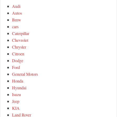
h
Audi
R
f
Autos
o
C
Bmw
r
cars
:
H
Caterpillar
Chevrolet
Chrysler
Citroen
Dodge
Ford
General Motors
Honda
Hyundai
Isuzu
Jeep
KIA
Land Rover