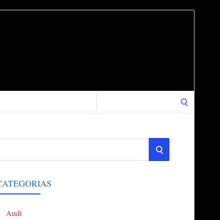
Search
for:
S
E
CATEGORIAS
A
Audi
R