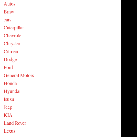
Autos
C
Bmw
cars
H
Caterpillar
Chevrolet
Chrysler
Citroen
Dodge
Ford
General Motors
Honda
Hyundai
Isuzu
Jeep
KIA
Land Rover
Lexus