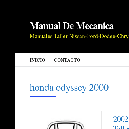
Manual De Mecanica
Manuales Taller Nissan-Ford-Dodge-Chry
INICIO
CONTACTO
honda odyssey 2000
2002
Talle