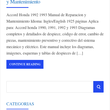
y Mantenimiento
Accord Honda 1992 1993 Manual de Reparacion y
Mantenimiento Idioma: Ingles/English 1925 páginas Aplica
para: Accord honda 1990, 1991, 1992 y 1993 Diagramas
completos y detallados de despiece, código de error, cambio de
piezas, mantenimiento preventivo y correctivo del sistema
mecánico y eléctrico. Este manual incluye los diagramas,
imágenes, esquemas y tablas de despieces de […]
CONTINUE READING
S
S
e
a
E
r
CATEGORIAS
A
c