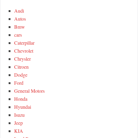
h
Audi
R
f
Autos
o
C
Bmw
r
cars
:
H
Caterpillar
Chevrolet
Chrysler
Citroen
Dodge
Ford
General Motors
Honda
Hyundai
Isuzu
Jeep
KIA