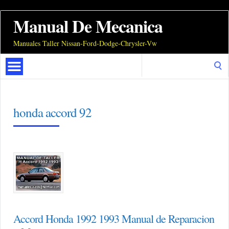
Manual De Mecanica
Manuales Taller Nissan-Ford-Dodge-Chrysler-Vw
Search
for:
honda accord 92
Accord Honda 1992 1993 Manual de Reparacion