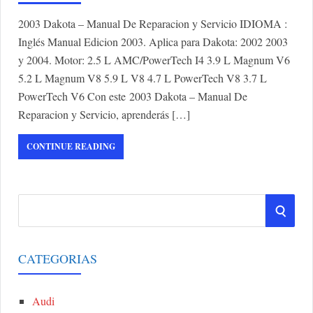
2003 Dakota – Manual De Reparacion y Servicio IDIOMA :
Inglés Manual Edicion 2003. Aplica para Dakota: 2002 2003
y 2004. Motor: 2.5 L AMC/PowerTech I4 3.9 L Magnum V6
5.2 L Magnum V8 5.9 L V8 4.7 L PowerTech V8 3.7 L
PowerTech V6 Con este 2003 Dakota – Manual De
Reparacion y Servicio, aprenderás […]
CONTINUE READING
S
S
e
a
E
r
CATEGORIAS
A
c
h
Audi
R
f