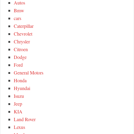
Autos
o
C
Bmw
r
cars
:
H
Caterpillar
Chevrolet
Chrysler
Citroen
Dodge
Ford
General Motors
Honda
Hyundai
Isuzu
Jeep
KIA
Land Rover
Lexus