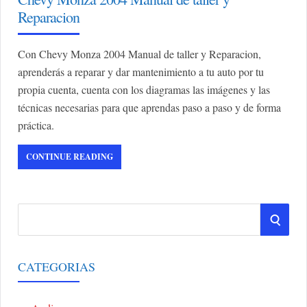
Reparacion
Con Chevy Monza 2004 Manual de taller y Reparacion,
aprenderás a reparar y dar mantenimiento a tu auto por tu
propia cuenta, cuenta con los diagramas las imágenes y las
técnicas necesarias para que aprendas paso a paso y de forma
práctica.
CONTINUE READING
S
S
e
a
E
r
CATEGORIAS
A
c
h