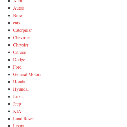
Audi
R
f
Autos
o
C
Bmw
r
cars
:
H
Caterpillar
Chevrolet
Chrysler
Citroen
Dodge
Ford
General Motors
Honda
Hyundai
Isuzu
Jeep
KIA
Land Rover
Lexus