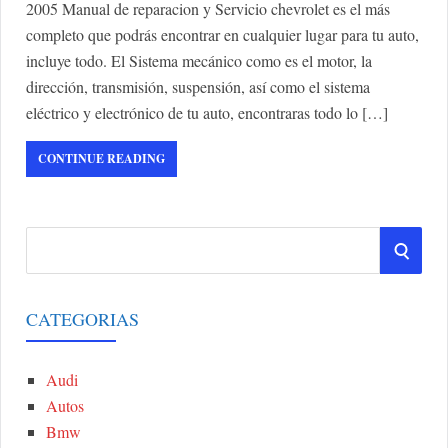
2005 Manual de reparacion y Servicio chevrolet es el más
completo que podrás encontrar en cualquier lugar para tu auto,
incluye todo. El Sistema mecánico como es el motor, la
dirección, transmisión, suspensión, así como el sistema
eléctrico y electrónico de tu auto, encontraras todo lo […]
CONTINUE READING
S
S
e
a
E
r
CATEGORIAS
A
c
h
Audi
R
f
Autos
o
C
Bmw
r