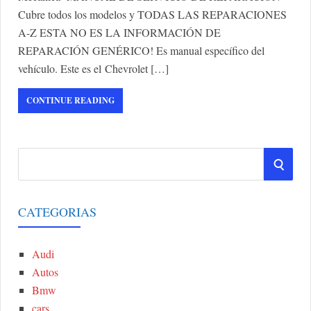
Cubre todos los modelos y TODAS LAS REPARACIONES
A-Z ESTA NO ES LA INFORMACIÓN DE
REPARACIÓN GENÉRICO! Es manual específico del
vehículo. Este es el Chevrolet […]
CONTINUE READING
S
S
e
a
E
r
CATEGORIAS
A
c
h
Audi
R
f
Autos
o
C
Bmw
r
cars