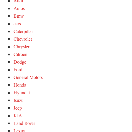
Audi
R
f
Autos
o
C
Bmw
r
cars
:
H
Caterpillar
Chevrolet
Chrysler
Citroen
Dodge
Ford
General Motors
Honda
Hyundai
Isuzu
Jeep
KIA
Land Rover
Lexus