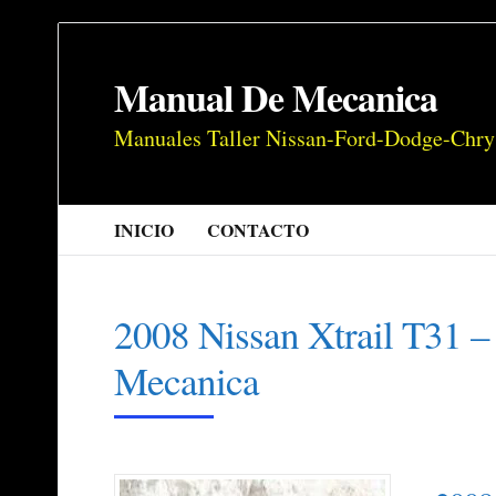
Manual De Mecanica
Manuales Taller Nissan-Ford-Dodge-Chry
INICIO
CONTACTO
2008 Nissan Xtrail T31 
Mecanica