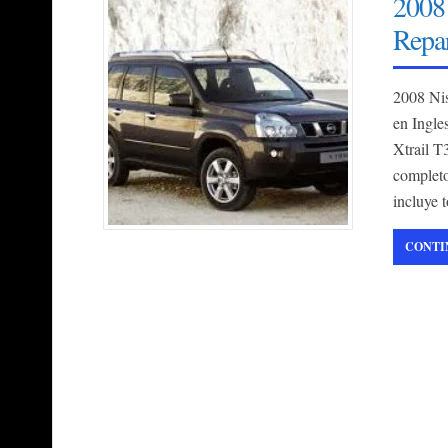
2008
Repa
2008 Ni
en Ingle
Xtrail T
completo
incluye 
CONTI