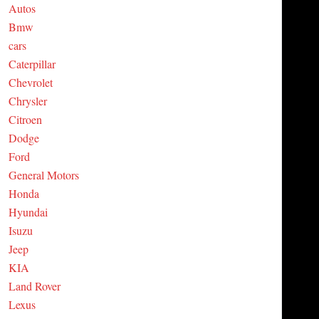
Autos
C
Bmw
cars
H
Caterpillar
Chevrolet
Chrysler
Citroen
Dodge
Ford
General Motors
Honda
Hyundai
Isuzu
Jeep
KIA
Land Rover
Lexus