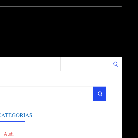
Search
for:
S
E
CATEGORIAS
A
Audi
R