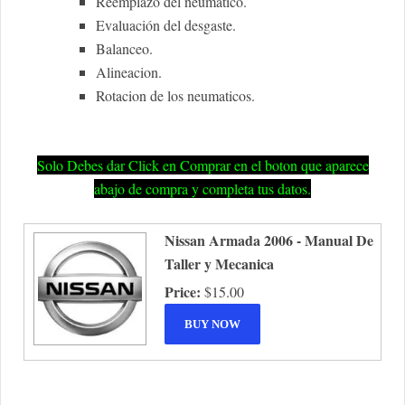
Reemplazo del neumatico.
Evaluación del desgaste.
Balanceo.
Alineacion.
Rotacion de los neumaticos.
Solo Debes dar Click en Comprar en el boton que aparece
abajo de compra y completa tus datos.
Nissan Armada 2006 - Manual De
Taller y Mecanica
Price:
$15.00