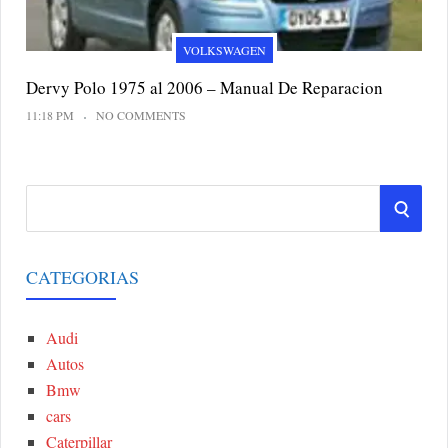
VOLKSWAGEN
Dervy Polo 1975 al 2006 – Manual De Reparacion
11:18 PM
NO COMMENTS
S
S
e
a
E
r
CATEGORIAS
A
c
h
Audi
R
f
Autos
o
C
Bmw
r
cars
:
H
Caterpillar