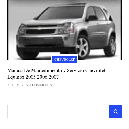
CHEVROLET
Manual De Mantenimiento y Servicio Chevrolet
Equinox 2005 2006 2007
5:11 PM
NO COMMENTS
S
S
e
a
E