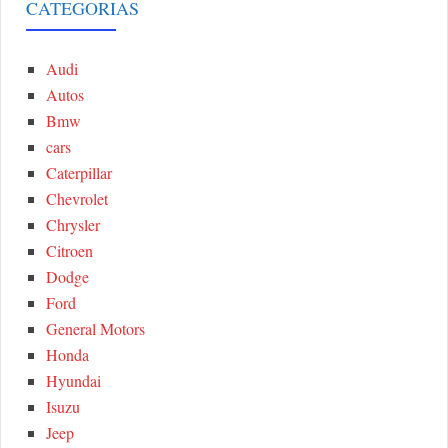
r
CATEGORIAS
A
c
h
Audi
R
f
Autos
o
C
Bmw
r
cars
:
H
Caterpillar
Chevrolet
Chrysler
Citroen
Dodge
Ford
General Motors
Honda
Hyundai
Isuzu
Jeep