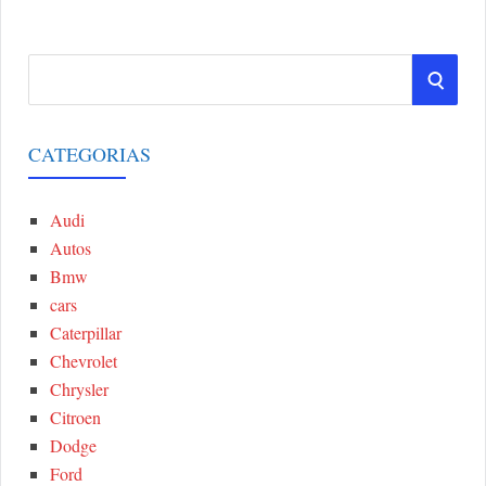
S
S
e
a
E
r
CATEGORIAS
A
c
h
Audi
R
f
Autos
o
C
Bmw
r
cars
:
H
Caterpillar
Chevrolet
Chrysler
Citroen
Dodge
Ford