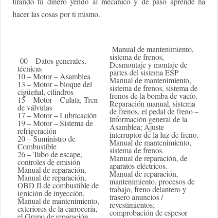
tirando tu dinero yendo al mecánico y de paso aprende ha
hacer las cosas por ti mismo.
Manual de mantenimiento,
sistema de frenos,
00 – Datos generales,
Desmontaje y montaje de
técnicas
partes del sistema ESP
10 – Motor – Asamblea
Manual de mantenimiento,
13 – Motor – bloque del
sistema de frenos, sistema de
cigüeñal, cilindros
frenos de la bomba de vacío.
15 – Motor – Culata, Tren
Reparación manual, sistema
de válvulas
de frenos, el pedal de freno –
17 – Motor – Lubricación
Información general de la
19 – Motor – Sistema de
Asamblea; Ajuste
refrigeración
interruptor de la luz de freno.
20 – Suministro de
Manual de mantenimiento,
Combustible
sistema de frenos.
26 – Tubo de escape,
Manual de reparación, de
controles de emisión
aparatos eléctricos.
Manual de reparación,
Manual de reparación,
Manual de reparación,
mantenimiento, procesos de
OBD II de combustible de
trabajo, freno delantero y
ignición de inyección,
trasero anuncios /
Manual de mantenimiento,
revestimientos;
exteriores de la carrocería,
comprobación de espesor
el Grupo de reparación