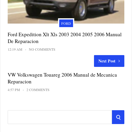
FORD
Ford Expedition Xlt Xls 2003 2004 2005 2006 Manual
De Reparacion
12:19 AM
NO COMMENTS
Next Post
VW Volkswagen Touareg 2006 Manual de Mecanica
Reparacion
4:57 PM
2 COMMENTS
S
S
e
a
E