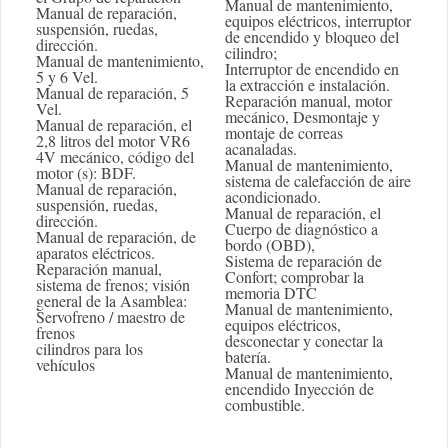
Manual de mantenimiento,
Manual de reparación,
equipos eléctricos, interruptor
suspensión, ruedas,
de encendido y bloqueo del
dirección.
cilindro;
Manual de mantenimiento,
Interruptor de encendido en
5 y 6 Vel.
la extracción e instalación.
Manual de reparación, 5
Reparación manual, motor
Vel.
mecánico, Desmontaje y
Manual de reparación, el
montaje de correas
2,8 litros del motor VR6
acanaladas.
4V mecánico, código del
Manual de mantenimiento,
motor (s): BDF.
sistema de calefacción de aire
Manual de reparación,
acondicionado.
suspensión, ruedas,
Manual de reparación, el
dirección.
Cuerpo de diagnóstico a
Manual de reparación, de
bordo (OBD),
aparatos eléctricos.
Sistema de reparación de
Reparación manual,
Confort; comprobar la
sistema de frenos; visión
memoria DTC
general de la Asamblea:
Manual de mantenimiento,
Servofreno / maestro de
equipos eléctricos,
frenos
desconectar y conectar la
cilindros para los
batería.
vehículos
Manual de mantenimiento,
encendido Inyección de
combustible.