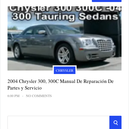
CHRYSLER
2004 Chrysler 300, 300C Manual De Reparación De
Partes y Servicio
6:00 PM
NO COMMENTS
S
S
e