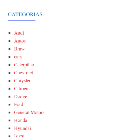
a
E
r
CATEGORIAS
A
c
h
Audi
R
f
Autos
o
C
Bmw
r
cars
:
H
Caterpillar
Chevrolet
Chrysler
Citroen
Dodge
Ford
General Motors
Honda
Hyundai
Isuzu