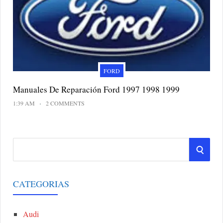
FORD
Manuales De Reparación Ford 1997 1998 1999
1:39 AM
2 COMMENTS
S
S
e
a
E
r
CATEGORIAS
A
c
h
Audi
R
f