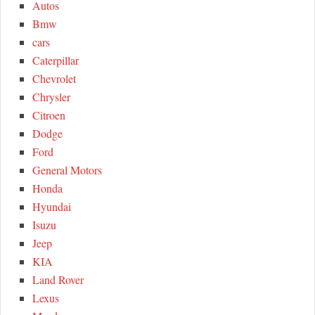
Autos
o
C
Bmw
r
cars
:
H
Caterpillar
Chevrolet
Chrysler
Citroen
Dodge
Ford
General Motors
Honda
Hyundai
Isuzu
Jeep
KIA
Land Rover
Lexus