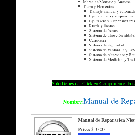
Marco de Montaje y Arrastre.
Tierra y Elementos
Transeje manual y automati
Eje delantero y suspensión 
Eje trasero y suspensión tra
Rueda y llantas
Sistema de frenos
Sistema de dirección hidráu
Carroceria
Sistema de Seguridad
Sistema de Ventanilla y Esp
Sistema de Alternador y Bat
Sistema de Medicion y Testi
Solo Debes dar Click en Comprar en el boto
Manual de Rep
Nombre
:
Manual de Reparacion Niss
Price:
$10.00