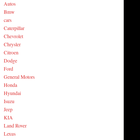
Autos
C
Bmw
cars
H
Caterpillar
Chevrolet
Chrysler
Citroen
Dodge
Ford
General Motors
Honda
Hyundai
Isuzu
Jeep
KIA
Land Rover
Lexus