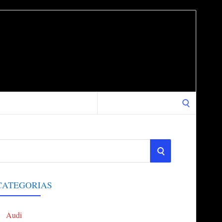
Search
for:
S
E
CATEGORIAS
A
Audi
R