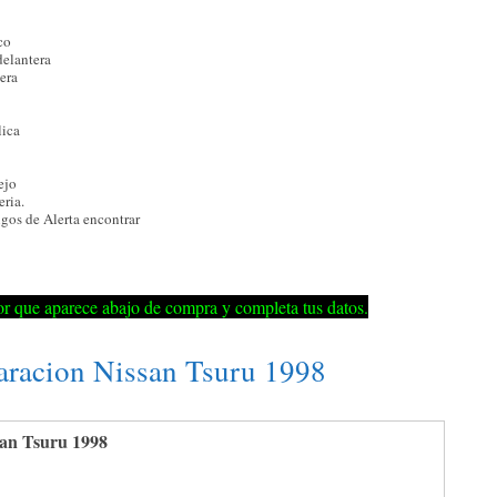
co
delantera
sera
lica
ejo
eria.
gos de Alerta encontrar
r que aparece abajo de compra y completa tus datos.
aracion Nissan Tsuru 1998
an Tsuru 1998