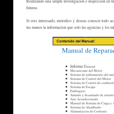
Realizando una simple investigacion e inspeccion en tu
futuras.
Si eres interesado, metodico y deseas conocer todo ace
tus manos la informacion que solo las agencias y los t
Manual de Repara
Informa G
ene
ral
Mecanicsmo del Motor
Sistema de enfriamiento del mo
Sistema de Control del Motor
Sistema de Control de combusti
Sistema de Escape
Embragues
Armado y desarmado de asiento
Aire Acondicionado
Manual de Sistema de Carga y 
Sistema de Alumbrado
Alimentacion de Corriente