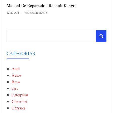
Manual De Reparacion Renault Kango
12:29 AM
NO COMMENTS
S
S
e
a
E
r
CATEGORIAS
A
c
h
Audi
R
f
Autos
o
C
Bmw
r
cars
:
H
Caterpillar
Chevrolet
Chrysler