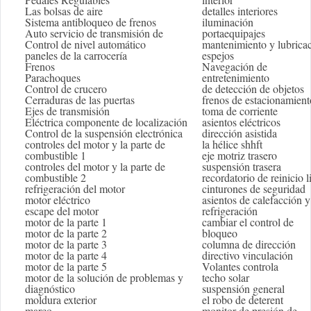
Las bolsas de aire
detalles interiores
Sistema antibloqueo de frenos
iluminación
Auto servicio de transmisión de
portaequipajes
Control de nivel automático
mantenimiento y lubrica
paneles de la carrocería
espejos
Frenos
Navegación de
Parachoques
entretenimiento
Control de crucero
de detección de objetos
Cerraduras de las puertas
frenos de estacionamient
Ejes de transmisión
toma de corriente
Eléctrica componente de localización
asientos eléctricos
Control de la suspensión electrónica
dirección asistida
controles del motor y la parte de
la hélice shhft
combustible 1
eje motriz trasero
controles del motor y la parte de
suspensión trasera
combustible 2
recordatorio de reinicio l
refrigeración del motor
cinturones de seguridad
motor eléctrico
asientos de calefacción y
escape del motor
refrigeración
motor de la parte 1
cambiar el control de
motor de la parte 2
bloqueo
motor de la parte 3
columna de dirección
motor de la parte 4
directivo vinculación
motor de la parte 5
Volantes controla
motor de la solución de problemas y
techo solar
diagnóstico
suspensión general
moldura exterior
el robo de deterent
marco
monitor de presión de