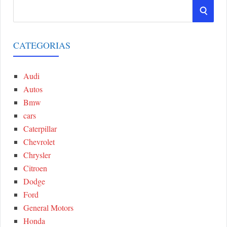
S
S
e
a
E
r
CATEGORIAS
A
c
h
Audi
R
f
Autos
o
C
Bmw
r
cars
:
H
Caterpillar
Chevrolet
Chrysler
Citroen
Dodge
Ford
General Motors
Honda