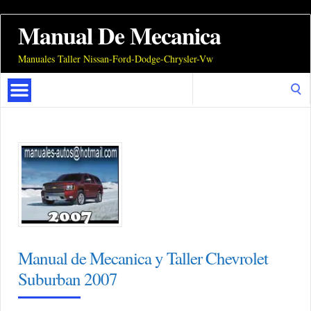
Manual De Mecanica
Manuales Taller Nissan-Ford-Dodge-Chrysler-Vw
Search
for:
Manual de Mecanica y Taller Chevrolet
Suburban 2007