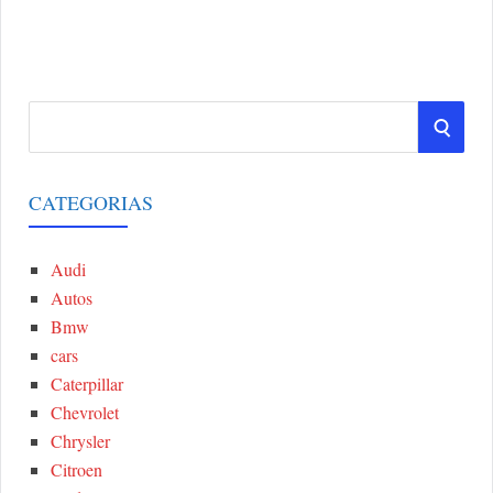
S
S
e
a
E
r
CATEGORIAS
A
c
h
Audi
R
f
Autos
o
C
Bmw
r
cars
:
H
Caterpillar
Chevrolet
Chrysler
Citroen