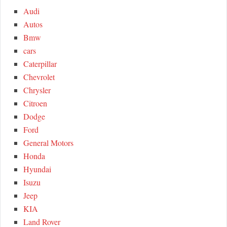
h
Audi
R
f
Autos
o
C
Bmw
r
cars
:
H
Caterpillar
Chevrolet
Chrysler
Citroen
Dodge
Ford
General Motors
Honda
Hyundai
Isuzu
Jeep
KIA
Land Rover