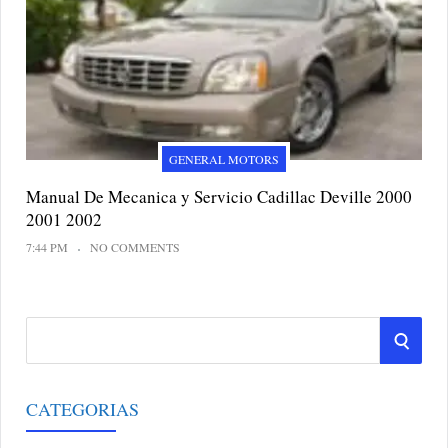
GENERAL MOTORS
Manual De Mecanica y Servicio Cadillac Deville 2000
2001 2002
7:44 PM
NO COMMENTS
S
S
e
a
E
r
CATEGORIAS
A
c