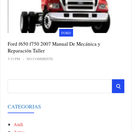
FORD
Ford f650 f750 2007 Manual De Mecánica y
Reparación Taller
5:33 PM
NO COMMENTS
S
S
e
a
E
r
CATEGORIAS
A
c
h
Audi
R
f
Autos