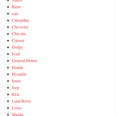
o
C
Bmw
r
cars
:
H
Caterpillar
Chevrolet
Chrysler
Citroen
Dodge
Ford
General Motors
Honda
Hyundai
Isuzu
Jeep
KIA
Land Rover
Lexus
Mazda