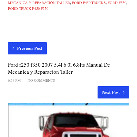
MECÁNICA Y REPARACIÓN TALLER
,
FORD F450 TRUCKS
,
FORD F550
,
FORD TRUCK F450 F550
Previous Post
Ford f250 f350 2007 5.4l 6.0l 6.8lts Manual De
Mecanica y Reparacion Taller
6:59 PM
NO COMMENTS
Next Post