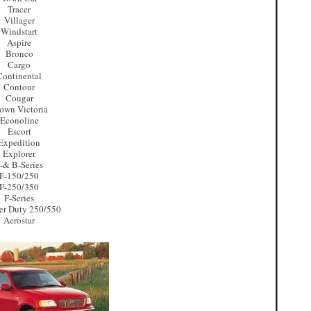
Tracer
Villager
Windstart
Aspire
Bronco
Cargo
Continental
Contour
Cougar
own Victoria
Econoline
Escort
Expedition
Explorer
-& B-Series
F-150/250
F-250/350
F-Series
er Duty 250/550
Aerostar