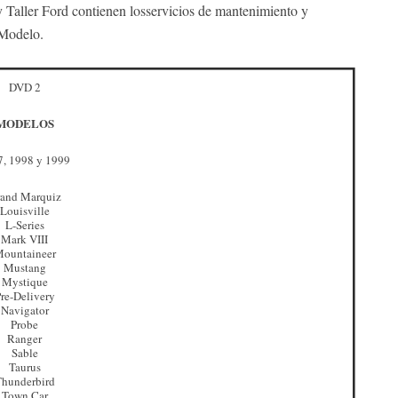
aller Ford contienen losservicios de mantenimiento y
 Modelo.
DVD 2
MODELOS
7, 1998 y 1999
and Marquiz
Louisville
L-Series
Mark VIII
ountaineer
Mustang
Mystique
re-Delivery
Navigator
Probe
Ranger
Sable
Taurus
hunderbird
Town Car