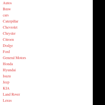
Autos
C
Bmw
cars
H
Caterpillar
Chevrolet
Chrysler
Citroen
Dodge
Ford
General Motors
Honda
Hyundai
Isuzu
Jeep
KIA
Land Rover
Lexus