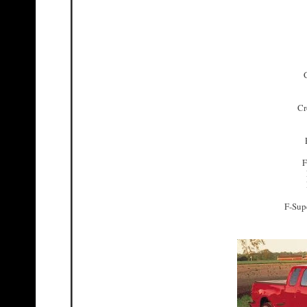
Cr
F
F-Sup