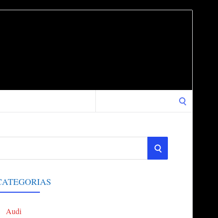
Search
for:
S
E
CATEGORIAS
A
Audi
R