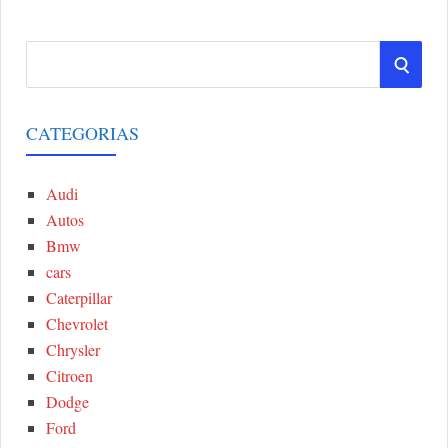
S
S
e
a
E
r
CATEGORIAS
A
c
h
Audi
R
f
Autos
o
C
Bmw
r
cars
:
H
Caterpillar
Chevrolet
Chrysler
Citroen
Dodge
Ford