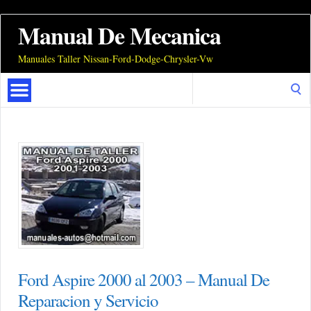
Manual De Mecanica
Manuales Taller Nissan-Ford-Dodge-Chrysler-Vw
Search
for:
Ford Aspire 2000 al 2003 – Manual De
Reparacion y Servicio