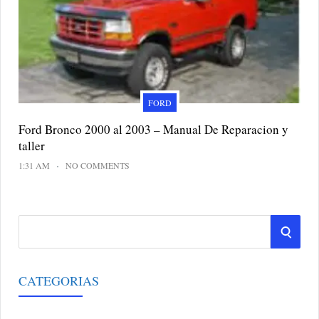
FORD
Ford Bronco 2000 al 2003 – Manual De Reparacion y
taller
1:31 AM
NO COMMENTS
S
S
e
a
E
r
CATEGORIAS
A
c
h