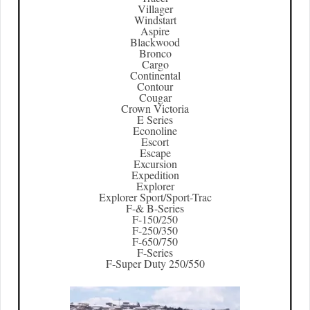
Villager
Windstart
Aspire
Blackwood
Bronco
Cargo
Continental
Contour
Cougar
Crown Victoria
E Series
Econoline
Escort
Escape
Excursion
Expedition
Explorer
Explorer Sport/Sport-Trac
F-& B-Series
F-150/250
F-250/350
F-650/750
F-Series
F-Super Duty 250/550