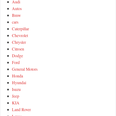
Audi
R
f
Autos
o
C
Bmw
r
cars
:
H
Caterpillar
Chevrolet
Chrysler
Citroen
Dodge
Ford
General Motors
Honda
Hyundai
Isuzu
Jeep
KIA
Land Rover